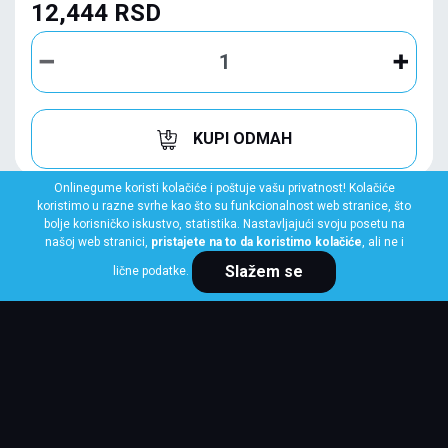
12,444 RSD
KUPI ODMAH
Onlinegume koristi kolačiće i poštuje vašu privatnost! Kolačiće
koristimo u razne svrhe kao što su funkcionalnost web stranice, što
bolje korisničko iskustvo, statistika. Nastavljajući svoju posetu na
našoj web stranici,
pristajete na to da koristimo kolačiće
, ali ne i
Slažem se
lične podatke.
KAMA