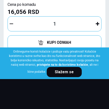
Cena po komadu
16,056 RSD
KUPI ODMAH
Onlinegume koristi kolačiće i poštuje vašu privatnost! Kolačiće
koristimo u razne svrhe kao što su funkcionalnost web stranice, što
bolje korisničko iskustvo, statistika. Nastavljajući svoju posetu na
našoj web stranici,
pristajete na to da koristimo kolačiće
, ali ne i
Slažem se
lične podatke.