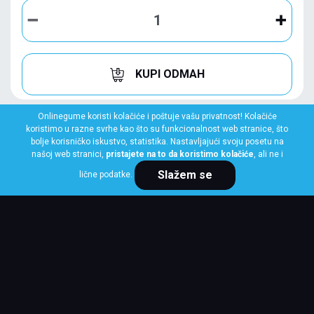
KUPI ODMAH
Onlinegume koristi kolačiće i poštuje vašu privatnost! Kolačiće
koristimo u razne svrhe kao što su funkcionalnost web stranice, što
bolje korisničko iskustvo, statistika. Nastavljajući svoju posetu na
našoj web stranici,
pristajete na to da koristimo kolačiće
, ali ne i
Slažem se
lične podatke.
LAUFENN
235/45 R18 98Y XL G FIT 4S LH71