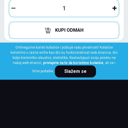
KUPI ODMAH
Onlinegume koristi kolačiće i poštuje vašu privatnost! Kolačiće
koristimo u razne svrhe kao što su funkcionalnost web stranice, što
bolje korisničko iskustvo, statistika. Nastavljajući svoju posetu na
našoj web stranici,
pristajete na to da koristimo kolačiće
, ali ne i
Slažem se
lične podatke.
BRIDGESTONE
235/45 R20 100T XL TURANZA ECO