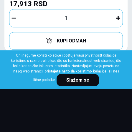
17,913 RSD
KUPI ODMAH
Onlinegume koristi kolačiće i poštuje vašu privatnost! Kolačiće
koristimo u razne svrhe kao što su funkcionalnost web stranice, što
bolje korisničko iskustvo, statistika. Nastavljajući svoju posetu na
našoj web stranici,
pristajete na to da koristimo kolačiće
, ali ne i
Slažem se
lične podatke.
GOODYEAR