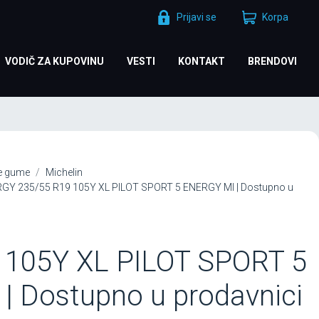
Prijavi se
Korpa
VODIČ ZA KUPOVINU
VESTI
KONTAKT
BRENDOVI
je gume
Michelin
RGY 235/55 R19 105Y XL PILOT SPORT 5 ENERGY MI | Dostupno u
 105Y XL PILOT SPORT 5
| Dostupno u prodavnici