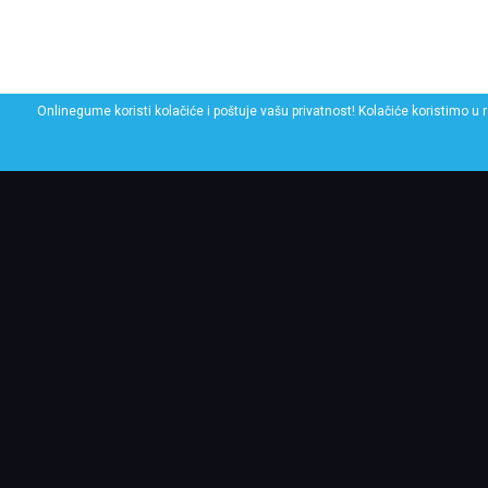
Onlinegume koristi kolačiće i poštuje vašu privatnost! Kolačiće koristimo u 
POGLEDAJ SLIČNE GU