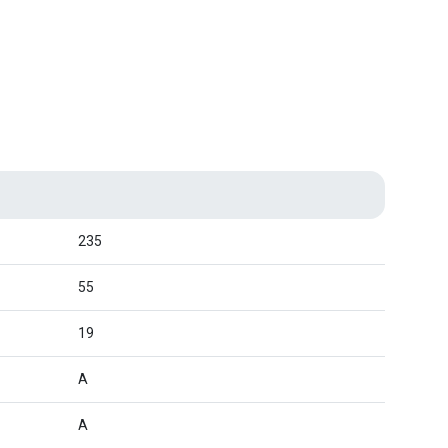
235
55
19
A
A