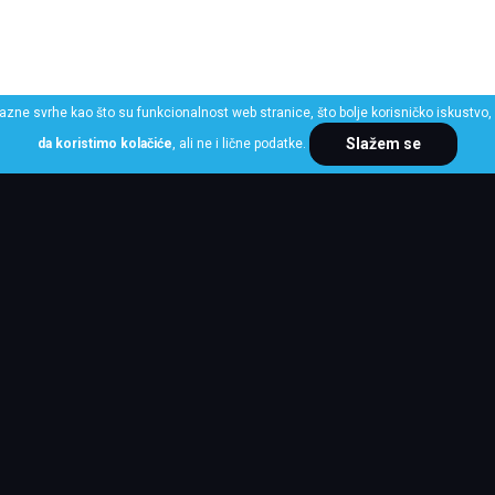
razne svrhe kao što su funkcionalnost web stranice, što bolje korisničko iskustvo, 
Slažem se
da koristimo kolačiće
, ali ne i lične podatke.
ME