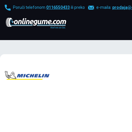
Poruči telefonom
0116550433
ili preko
e-maila:
prodaja@