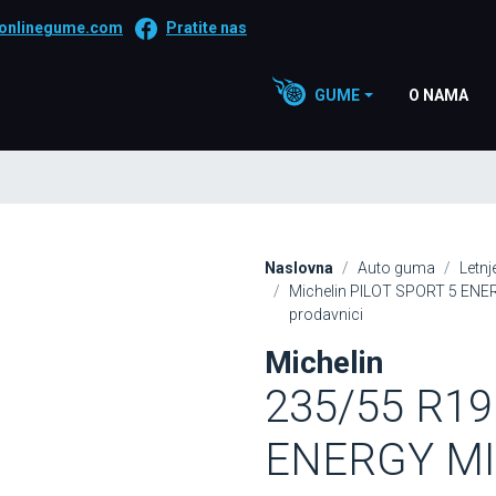
onlinegume.com
Pratite nas
GUME
O NAMA
Naslovna
Auto guma
Letn
Michelin PILOT SPORT 5 ENE
prodavnici
Michelin
235/55 R19
ENERGY MI 