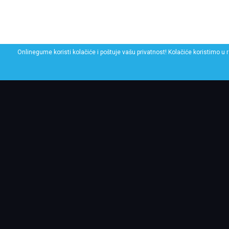
Onlinegume koristi kolačiće i poštuje vašu privatnost! Kolačiće koristimo u 
POGLEDAJ SLIČNE GU