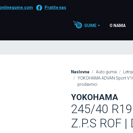
onlinegume.com
Pratite nas
GUME
O NAMA
Naslovna
Auto guma
Letn
YOKOHAMA ADVAN Sport V105 
prodavnici
YOKOHAMA
245/40 R19
Z.P.S ROF |