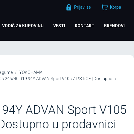
Prijavi se
Korpa
VODIČ ZA KUPOVINU
VESTI
KONTAKT
BRENDOVI
je gume
YOKOHAMA
245/40 R19 94Y ADVAN Sport V105 Z.P.S ROF | Dostupno u
 94Y ADVAN Sport V105
 Dostupno u prodavnici