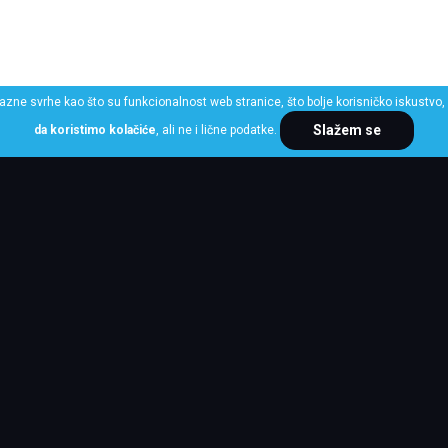
razne svrhe kao što su funkcionalnost web stranice, što bolje korisničko iskustvo, 
Slažem se
da koristimo kolačiće
, ali ne i lične podatke.
ME