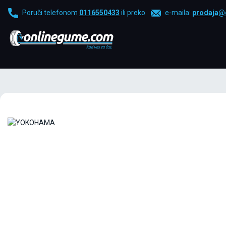
Poruči telefonom
0116550433
ili preko
e-maila:
prodaja@