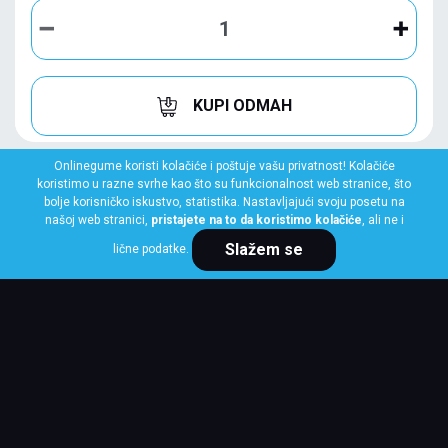
KUPI ODMAH
Onlinegume koristi kolačiće i poštuje vašu privatnost! Kolačiće
koristimo u razne svrhe kao što su funkcionalnost web stranice, što
bolje korisničko iskustvo, statistika. Nastavljajući svoju posetu na
našoj web stranici,
pristajete na to da koristimo kolačiće
, ali ne i
Slažem se
lične podatke.
GOODYEAR
245/45 R19 98Y EXCELLENCE * ROF FP