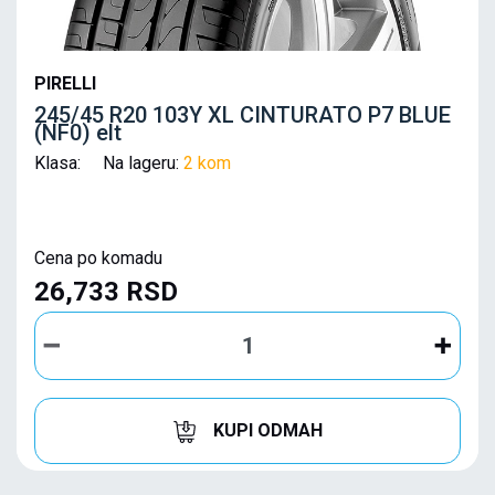
PIRELLI
245/45 R20 103Y XL CINTURATO P7 BLUE
(NF0) elt
Klasa: Na lageru:
2 kom
Cena po komadu
26,733 RSD
KUPI ODMAH