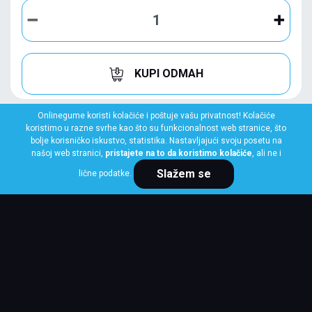
KUPI ODMAH
Onlinegume koristi kolačiće i poštuje vašu privatnost! Kolačiće
koristimo u razne svrhe kao što su funkcionalnost web stranice, što
bolje korisničko iskustvo, statistika. Nastavljajući svoju posetu na
našoj web stranici,
pristajete na to da koristimo kolačiće
, ali ne i
Slažem se
lične podatke.
MICHELIN
245/45 R20 99V CROSSCLIMATE 3