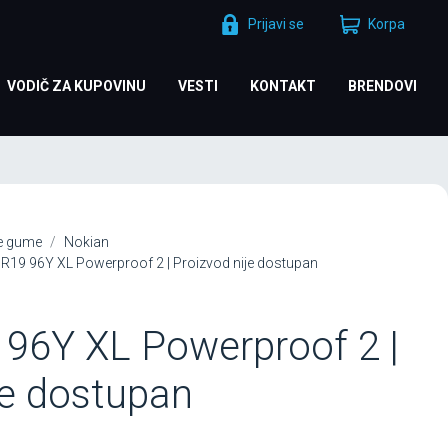
Prijavi se
Korpa
VODIČ ZA KUPOVINU
VESTI
KONTAKT
BRENDOVI
je gume
Nokian
R19 96Y XL Powerproof 2 | Proizvod nije dostupan
96Y XL Powerproof 2 |
je dostupan