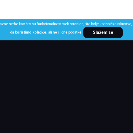
razne svrhe kao što su funkcionalnost web stranice, što bolje korisničko iskustvo, 
Slažem se
da koristimo kolačiće
, ali ne i lične podatke.
ME