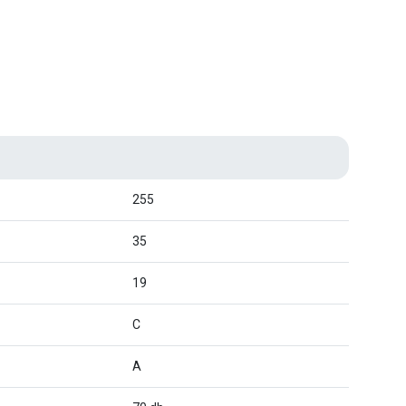
255
35
19
C
A