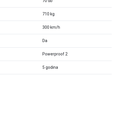
70 db
710 kg
300 km/h
Da
Powerproof 2
5 godina