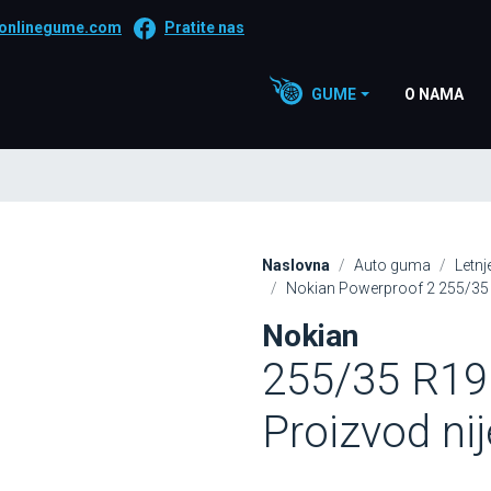
onlinegume.com
Pratite nas
GUME
O NAMA
Naslovna
Auto guma
Letn
Nokian Powerproof 2 255/35 
Nokian
255/35 R19 
Proizvod ni