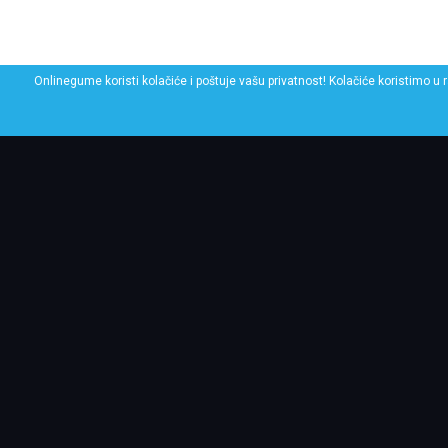
Onlinegume koristi kolačiće i poštuje vašu privatnost! Kolačiće koristimo u 
POGLEDAJ SLIČNE GU