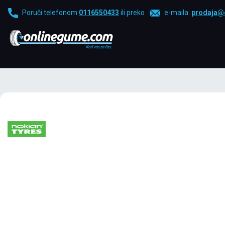
Poruči telefonom
0116550433
ili preko
e-maila:
prodaja@