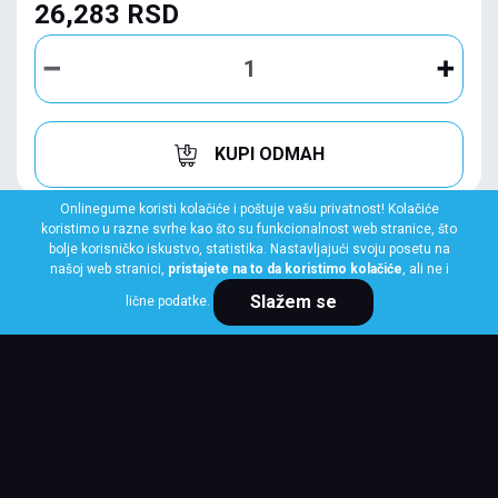
26,283 RSD
KUPI ODMAH
Onlinegume koristi kolačiće i poštuje vašu privatnost! Kolačiće
koristimo u razne svrhe kao što su funkcionalnost web stranice, što
bolje korisničko iskustvo, statistika. Nastavljajući svoju posetu na
našoj web stranici,
pristajete na to da koristimo kolačiće
, ali ne i
Slažem se
lične podatke.
MICHELIN