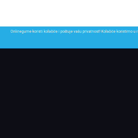
Onlinegume koristi kolačiće i poštuje vašu privatnost! Kolačiće koristimo u 
POGLEDAJ SLIČNE GU