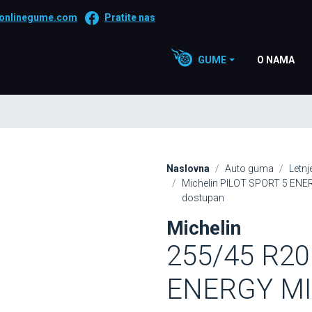
onlinegume.com
Pratite nas
GUME
O NAMA
Naslovna
Auto guma
Letn
Michelin PILOT SPORT 5 ENER
dostupan
Michelin
255/45 R20
ENERGY MI |