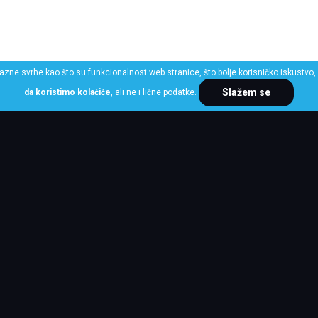
razne svrhe kao što su funkcionalnost web stranice, što bolje korisničko iskustvo, 
Slažem se
da koristimo kolačiće
, ali ne i lične podatke.
ME