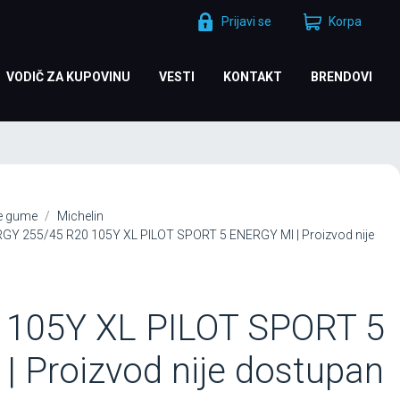
Prijavi se
Korpa
VODIČ ZA KUPOVINU
VESTI
KONTAKT
BRENDOVI
je gume
Michelin
GY 255/45 R20 105Y XL PILOT SPORT 5 ENERGY MI | Proizvod nije
 105Y XL PILOT SPORT 5
 Proizvod nije dostupan