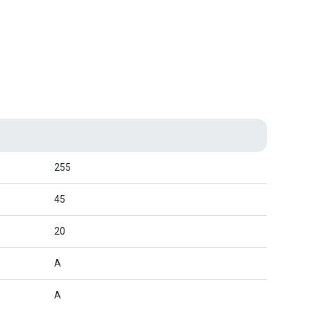
255
45
20
A
A