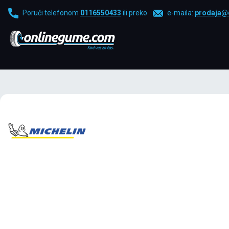
Poruči telefonom
0116550433
ili preko
e-maila:
prodaja@