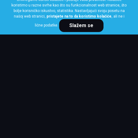
koristimo u razne svrhe kao što su funkcionalnost web stranice, što
bolje korisničko iskustvo, statistika. Nastavljajući svoju posetu na
našoj web stranici,
pristajete na to da koristimo kolačiće
, ali ne i
Slažem se
lične podatke.
Cena po komadu
19,585 RSD
KUPI ODMAH