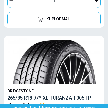
KUPI ODMAH
BRIDGESTONE
265/35 R18 97Y XL TURANZA T005 FP
Klasa: Na lageru:
1 kom
Onlinegume koristi kolačiće i poštuje vašu privatnost! Kolačiće