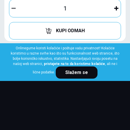
KUPI ODMAH
Onlinegume koristi kolačiće i poštuje vašu privatnost! Kolačiće
koristimo u razne svrhe kao što su funkcionalnost web stranice, što
bolje korisničko iskustvo, statistika. Nastavljajući svoju posetu na
našoj web stranici,
pristajete na to da koristimo kolačiće
, ali ne i
Slažem se
lične podatke.
MICHELIN
265/35 R20 99Y XL PILOT SPORT 4 S FP