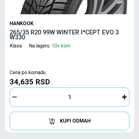
HANKOOK
265/35 R20 99W WINTER I*CEPT EVO 3
W330
Klasa: Na lageru:
10+ kom
Cena po komadu
34,635 RSD
KUPI ODMAH