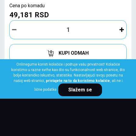
Cena po komadu
49,181 RSD
KUPI ODMAH
Onlinegume koristi kolačiće i poštuje vašu privatnost! Kolačiće
koristimo u razne svrhe kao što su funkcionalnost web stranice, što
bolje korisničko iskustvo, statistika. Nastavljajući svoju posetu na
našoj web stranici,
pristajete na to da koristimo kolačiće
, ali ne i
Slažem se
lične podatke.