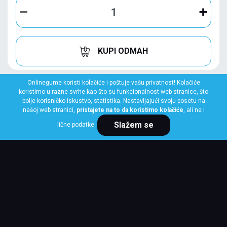
KUPI ODMAH
Onlinegume koristi kolačiće i poštuje vašu privatnost! Kolačiće
koristimo u razne svrhe kao što su funkcionalnost web stranice, što
bolje korisničko iskustvo, statistika. Nastavljajući svoju posetu na
našoj web stranici,
pristajete na to da koristimo kolačiće
, ali ne i
Slažem se
lične podatke.
BRIDGESTONE
275/40 R20 106Y XL POTENZA SPORT