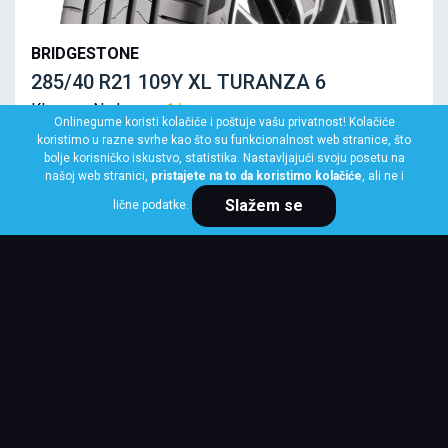
BRIDGESTONE
285/40 R21 109Y XL TURANZA 6
Klasa: Na lageru:
1 kom
Onlinegume koristi kolačiće i poštuje vašu privatnost! Kolačiće
koristimo u razne svrhe kao što su funkcionalnost web stranice, što
bolje korisničko iskustvo, statistika. Nastavljajući svoju posetu na
našoj web stranici,
pristajete na to da koristimo kolačiće
, ali ne i
Slažem se
lične podatke.
Cena po komadu
32,120 RSD
KUPI ODMAH