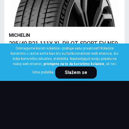
MICHELIN
295/40 R21 111Y XL PILOT SPORT EV NE0
Onlinegume koristi kolačiće i poštuje vašu privatnost! Kolačiće
Klasa: Na lageru:
4 kom
koristimo u razne svrhe kao što su funkcionalnost web stranice, što
bolje korisničko iskustvo, statistika. Nastavljajući svoju posetu na
našoj web stranici,
pristajete na to da koristimo kolačiće
, ali ne i
Slažem se
lične podatke.
Cena po komadu
37,373 RSD
KUPI ODMAH