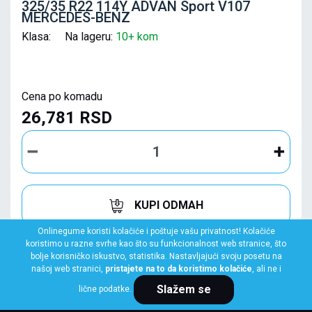
325/35 R22 114Y ADVAN Sport V107
MERCEDES-BENZ
Klasa: Na lageru:
10+ kom
Cena po komadu
26,781 RSD
KUPI ODMAH
Onlinegume koristi kolačiće i poštuje vašu privatnost! Kolačiće
koristimo u razne svrhe kao što su funkcionalnost web stranice, što
bolje korisničko iskustvo, statistika. Nastavljajući svoju posetu na
našoj web stranici,
pristajete na to da koristimo kolačiće
, ali ne i
Slažem se
lične podatke.