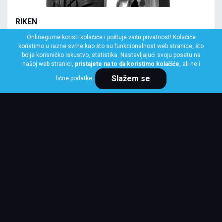
RIKEN
145/70 R13 71Q SNOWTIME
Onlinegume koristi kolačiće i poštuje vašu privatnost! Kolačiće
koristimo u razne svrhe kao što su funkcionalnost web stranice, što
Klasa: Na lageru:
1 kom
bolje korisničko iskustvo, statistika. Nastavljajući svoju posetu na
našoj web stranici,
pristajete na to da koristimo kolačiće
, ali ne i
Slažem se
lične podatke.
Cena po komadu
4,124 RSD
KUPI ODMAH