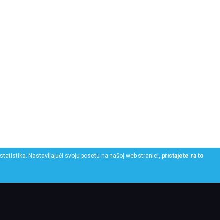
statistika. Nastavljajući svoju posetu na našoj web stranici,
pristajete na to