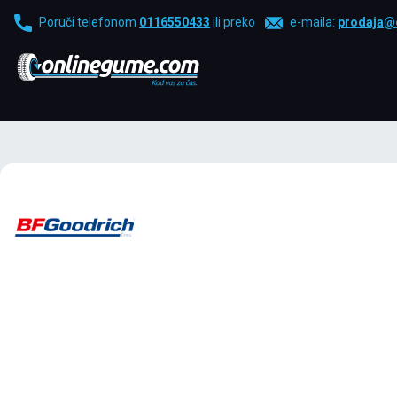
Poruči telefonom
0116550433
ili preko
e-maila:
prodaja@