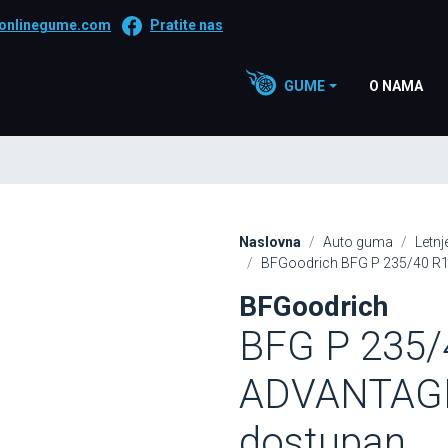
onlinegume.com
Pratite nas
GUME
O NAMA
Naslovna
Auto guma
Letn
BFGoodrich BFG P 235/40 R1
BFGoodrich
BFG P 235/
ADVANTAGE 
dostupan