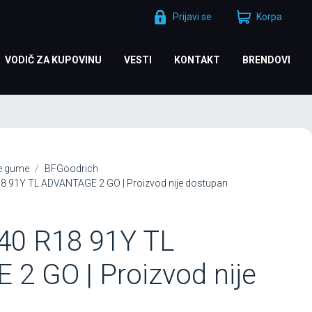
Prijavi se
Korpa
VODIČ ZA KUPOVINU
VESTI
KONTAKT
BRENDOVI
je gume
BFGoodrich
8 91Y TL ADVANTAGE 2 GO | Proizvod nije dostupan
40 R18 91Y TL
2 GO | Proizvod nije