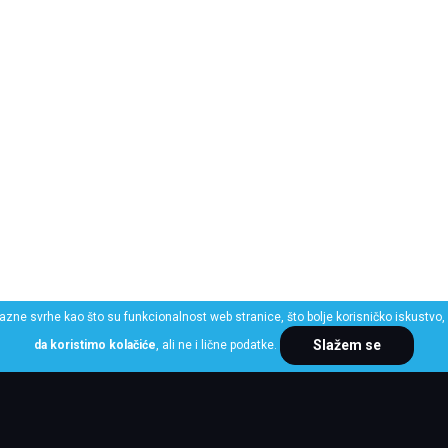
razne svrhe kao što su funkcionalnost web stranice, što bolje korisničko iskustvo, 
Slažem se
da koristimo kolačiće
, ali ne i lične podatke.