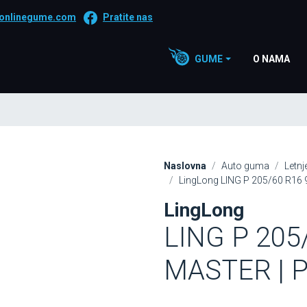
onlinegume.com
Pratite nas
GUME
O NAMA
Naslovna
Auto guma
Letn
LingLong LING P 205/60 R16
LingLong
LING P 20
MASTER | Pr