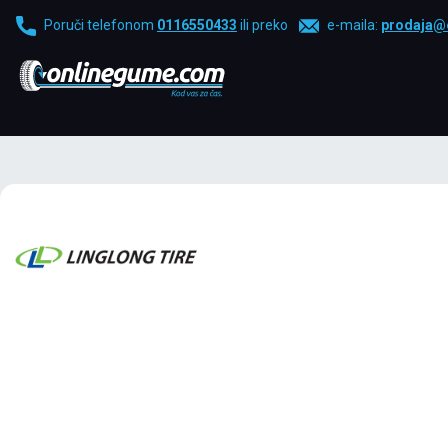
Poruči telefonom
0116550433
ili preko
e-maila:
prodaja@