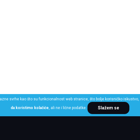
razne svrhe kao što su funkcionalnost web stranice, što bolje korisničko iskustvo, 
Slažem se
da koristimo kolačiće
, ali ne i lične podatke.