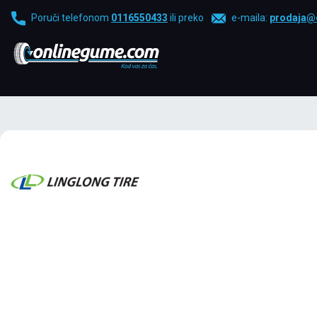
Poruči telefonom
0116550433
ili preko
e-maila:
prodaja@