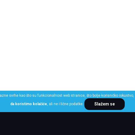
razne svrhe kao što su funkcionalnost web stranice, što bolje korisničko iskustvo, 
Slažem se
da koristimo kolačiće
, ali ne i lične podatke.