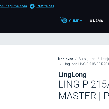
onlinegume.com
Pratite nas
GUME
O NAMA
Naslovna
Auto guma
Letn
LingLong LING P 215/30 R20
LingLong
LING P 215
MASTER | Pr