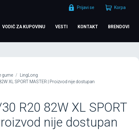
Prijavi se
Korpa
VODIČ ZA KUPOVINU
VESTI
KONTAKT
BRENDOVI
je gume
LingLong
 82W XL SPORT MASTER | Proizvod nije dostupan
/30 R20 82W XL SPORT
oizvod nije dostupan