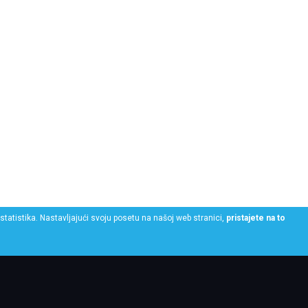
statistika. Nastavljajući svoju posetu na našoj web stranici,
pristajete na to