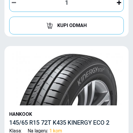
KUPI ODMAH
HANKOOK
145/65 R15 72T K435 KINERGY ECO 2
Klasa: Na lageru:
1 kom