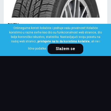
RIKEN
Onlinegume koristi kolačiće i poštuje vašu privatnost! Kolačiće
145/70 R13 71T ROAD RIKEN
koristimo u razne svrhe kao što su funkcionalnost web stranice, što
bolje korisničko iskustvo, statistika. Nastavljajući svoju posetu na
Klasa: Na lageru:
10+ kom
našoj web stranici,
pristajete na to da koristimo kolačiće
, ali ne i
Slažem se
lične podatke.
Cena po komadu
3,485 RSD
KUPI ODMAH