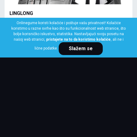
LINGLONG
145/70 R13 71T COMFORT MASTER EU
Onlinegume koristi kolačiće i poštuje vašu privatnost! Kolačiće
koristimo u razne svrhe kao što su funkcionalnost web stranice, što
Klasa: Na lageru:
7 kom
bolje korisničko iskustvo, statistika. Nastavljajući svoju posetu na
našoj web stranici,
pristajete na to da koristimo kolačiće
, ali ne i
Slažem se
lične podatke.
Cena po komadu
2,973 RSD
KUPI ODMAH