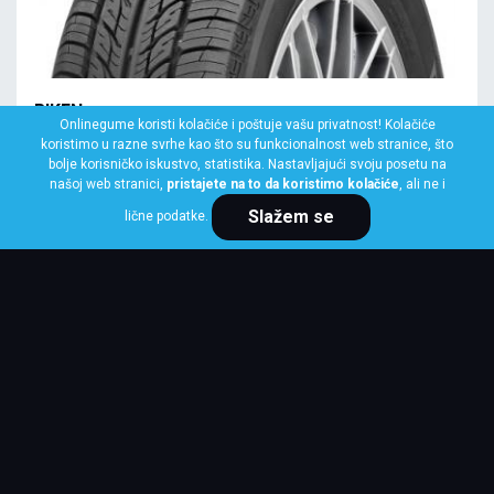
RIKEN
Onlinegume koristi kolačiće i poštuje vašu privatnost! Kolačiće
145/70 R13 71T ROAD RIKEN
koristimo u razne svrhe kao što su funkcionalnost web stranice, što
bolje korisničko iskustvo, statistika. Nastavljajući svoju posetu na
Klasa: Na lageru:
10+ kom
našoj web stranici,
pristajete na to da koristimo kolačiće
, ali ne i
Slažem se
lične podatke.
Cena po komadu
3,485 RSD
KUPI ODMAH