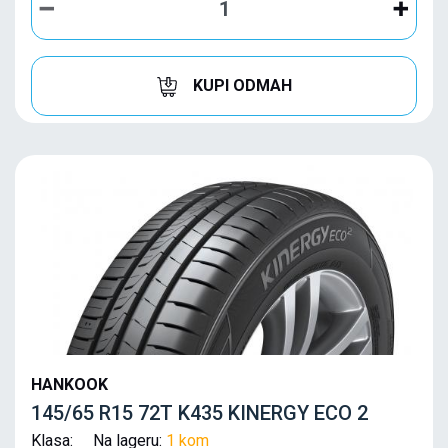
KUPI ODMAH
HANKOOK
145/65 R15 72T K435 KINERGY ECO 2
Klasa: Na lageru:
1 kom