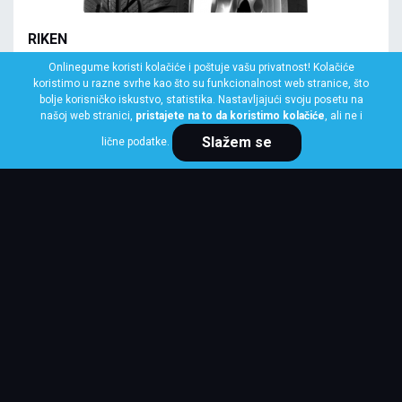
RIKEN
145/70 R13 71Q SNOWTIME
Onlinegume koristi kolačiće i poštuje vašu privatnost! Kolačiće
koristimo u razne svrhe kao što su funkcionalnost web stranice, što
Klasa: Na lageru:
1 kom
bolje korisničko iskustvo, statistika. Nastavljajući svoju posetu na
našoj web stranici,
pristajete na to da koristimo kolačiće
, ali ne i
Slažem se
lične podatke.
Cena po komadu
4,124 RSD
KUPI ODMAH