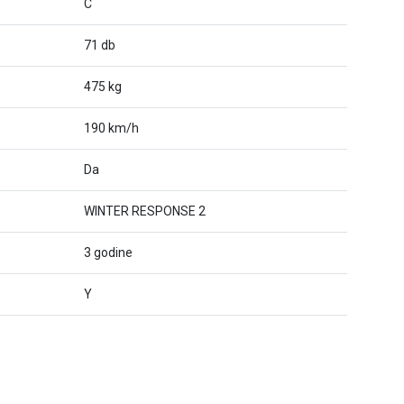
C
71 db
475 kg
190 km/h
Da
WINTER RESPONSE 2
3 godine
Y