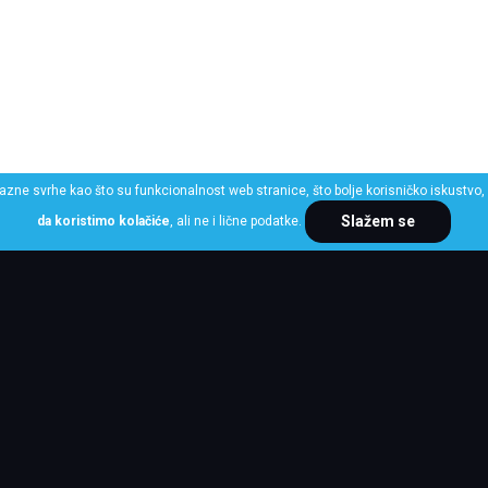
razne svrhe kao što su funkcionalnost web stranice, što bolje korisničko iskustvo, 
Slažem se
da koristimo kolačiće
, ali ne i lične podatke.
ME