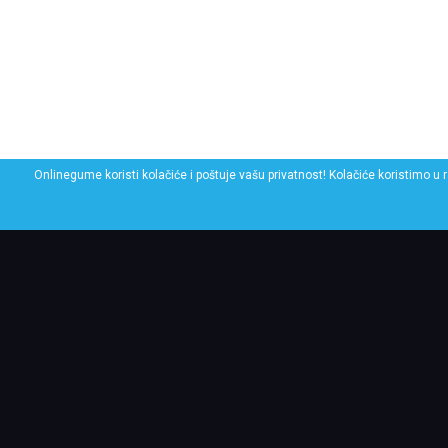
Onlinegume koristi kolačiće i poštuje vašu privatnost! Kolačiće koristimo u 
POGLEDAJ SLIČNE GU