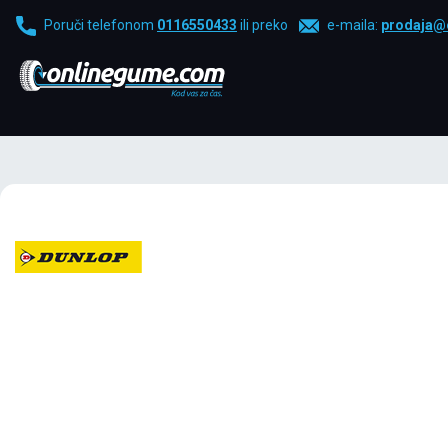
Poruči telefonom
0116550433
ili preko
e-maila:
prodaja@