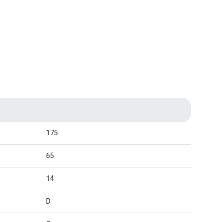
175
65
14
D