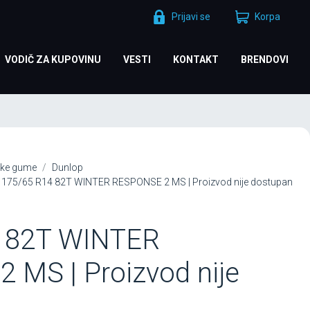
Prijavi se
Korpa
VODIČ ZA KUPOVINU
VESTI
KONTAKT
BRENDOVI
ke gume
Dunlop
75/65 R14 82T WINTER RESPONSE 2 MS | Proizvod nije dostupan
4 82T WINTER
 MS | Proizvod nije