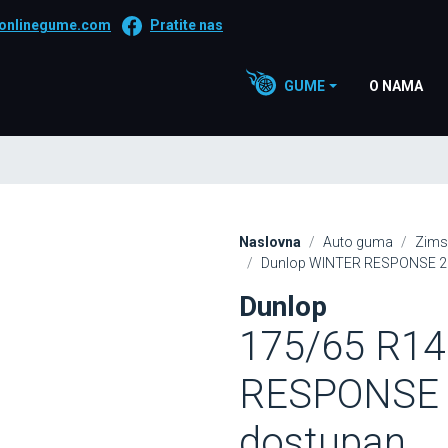
onlinegume.com
Pratite nas
GUME
O NAMA
Naslovna
Auto guma
Zims
Dunlop WINTER RESPONSE 2 1
Dunlop
175/65 R1
RESPONSE 2
dostupan