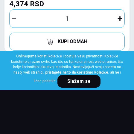
4,374 RSD
KUPI ODMAH
Onlinegume koristi kolačiće i poštuje vašu privatnost! Kolačiće
koristimo u razne svrhe kao što su funkcionalnost web stranice, što
bolje korisničko iskustvo, statistika. Nastavljajući svoju posetu na
našoj web stranici,
pristajete na to da koristimo kolačiće
, ali ne i
Slažem se
lične podatke.
LAUFENN