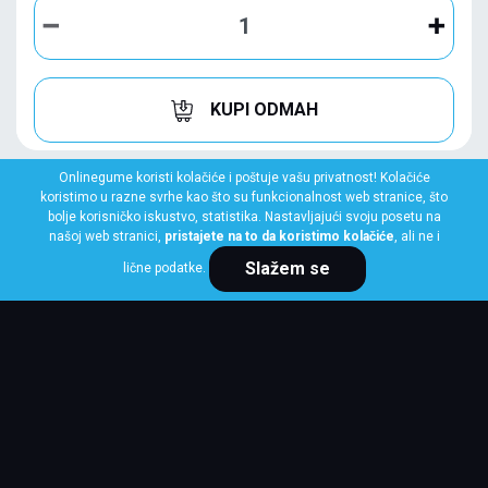
KUPI ODMAH
Onlinegume koristi kolačiće i poštuje vašu privatnost! Kolačiće
koristimo u razne svrhe kao što su funkcionalnost web stranice, što
bolje korisničko iskustvo, statistika. Nastavljajući svoju posetu na
našoj web stranici,
pristajete na to da koristimo kolačiće
, ali ne i
Slažem se
lične podatke.
DUNLOP
195/50 R15 82H SPORT BLURESPONSE FP