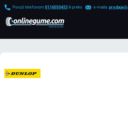
Poruči telefonom
0116550433
ili preko
e-maila:
prodaja@