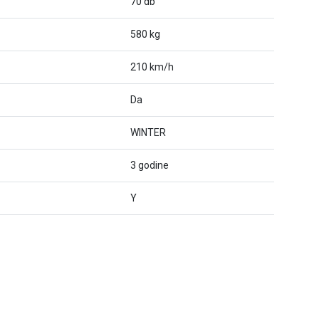
70 db
580 kg
210 km/h
Da
WINTER
3 godine
Y