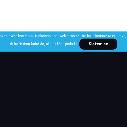
razne svrhe kao što su funkcionalnost web stranice, što bolje korisničko iskustvo, 
Slažem se
da koristimo kolačiće
, ali ne i lične podatke.
ME