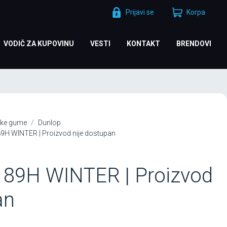
Prijavi se
Korpa
VODIČ ZA KUPOVINU
VESTI
KONTAKT
BRENDOVI
ke gume
Dunlop
H WINTER | Proizvod nije dostupan
 89H WINTER | Proizvod
an