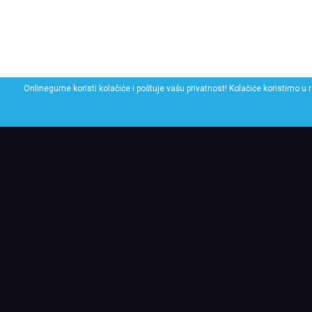
Onlinegume koristi kolačiće i poštuje vašu privatnost! Kolačiće koristimo u 
POGLEDAJ SLIČNE GU