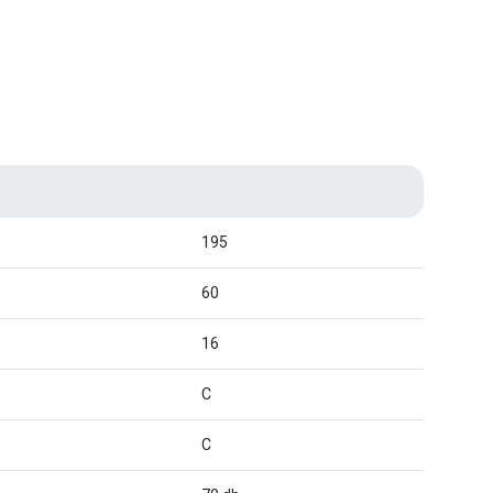
195
60
16
C
C