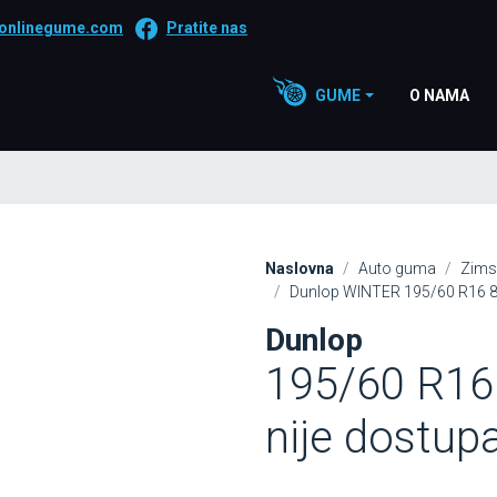
onlinegume.com
Pratite nas
GUME
O NAMA
Naslovna
Auto guma
Zims
Dunlop WINTER 195/60 R16 89
Dunlop
195/60 R16
nije dostup