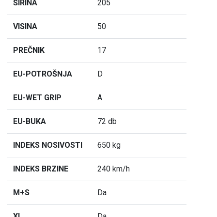
ŠIRINA
205
VISINA
50
PREČNIK
17
EU-POTROŠNJA
D
EU-WET GRIP
A
EU-BUKA
72 db
INDEKS NOSIVOSTI
650 kg
INDEKS BRZINE
240 km/h
M+S
Da
XL
Da