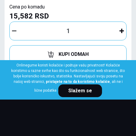
Cena po komadu
15,582 RSD
KUPI ODMAH
Onlinegume koristi kolačiće i poštuje vašu privatnost! Kolačiće
koristimo u razne svrhe kao što su funkcionalnost web stranice, što
bolje korisničko iskustvo, statistika. Nastavljajući svoju posetu na
našoj web stranici,
pristajete na to da koristimo kolačiće
, ali ne i
Slažem se
lične podatke.