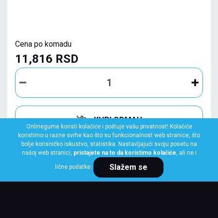
Cena po komadu
11,816 RSD
KUPI ODMAH
Onlinegume koristi kolačiće i poštuje vašu privatnost! Kolačiće
koristimo u razne svrhe kao što su funkcionalnost web stranice, što
bolje korisničko iskustvo, statistika. Nastavljajući svoju posetu na
našoj web stranici,
pristajete na to da koristimo kolačiće
, ali ne i
Slažem se
lične podatke.