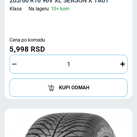
205/60 R16 96V XL SEASON X TA01
Klasa: Na lageru:
10+ kom
Cena po komadu
5,998 RSD
KUPI ODMAH