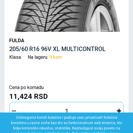
FULDA
205/60 R16 96V XL MULTICONTROL
Klasa: Na lageru:
9 kom
Cena po komadu
11,424 RSD
Onlinegume koristi kolačiće i poštuje vašu privatnost! Kolačiće
koristimo u razne svrhe kao što su funkcionalnost web stranice, što
bolje korisničko iskustvo, statistika. Nastavljajući svoju posetu na