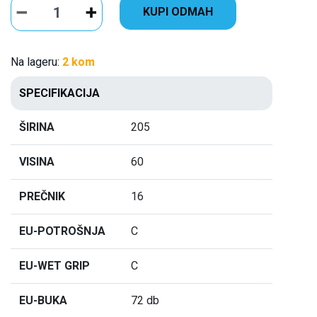
KUPI ODMAH
Na lageru:
2 kom
SPECIFIKACIJA
ŠIRINA
205
VISINA
60
PREČNIK
16
EU-POTROŠNJA
C
EU-WET GRIP
C
EU-BUKA
72 db