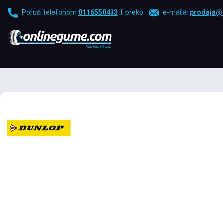
Poruči telefonom
0116550433
ili preko
e-maila:
prodaja@