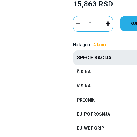
15,863 RSD
KU
Na lageru:
4 kom
SPECIFIKACIJA
ŠIRINA
VISINA
PREČNIK
EU-POTROŠNJA
EU-WET GRIP