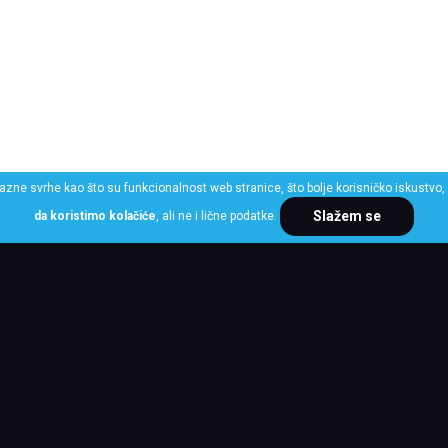
razne svrhe kao što su funkcionalnost web stranice, što bolje korisničko iskustvo, 
Slažem se
da koristimo kolačiće
, ali ne i lične podatke.
ME