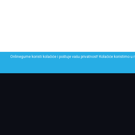
Onlinegume koristi kolačiće i poštuje vašu privatnost! Kolačiće koristimo u 
POGLEDAJ SLIČNE GU