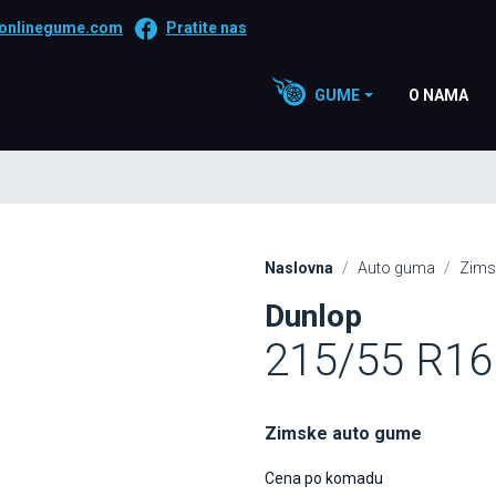
onlinegume.com
Pratite nas
GUME
O NAMA
Naslovna
Auto guma
Zims
Dunlop
215/55 R1
Zimske auto gume
Cena po komadu