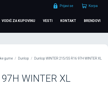
Prijavi se
Korpa
VODIČ ZA KUPOVINU
VESTI
KONTAKT
BRENDOVI
ke gume
Dunlop
Dunlop WINTER 215/55 R16 97H WINTER XL
6 97H WINTER XL