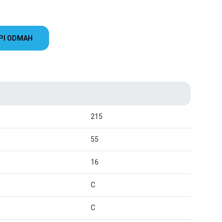
PI ODMAH
215
55
16
C
C