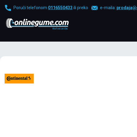
Poruči telefonom
0116550433
ili preko
e-maila:
prodaja@