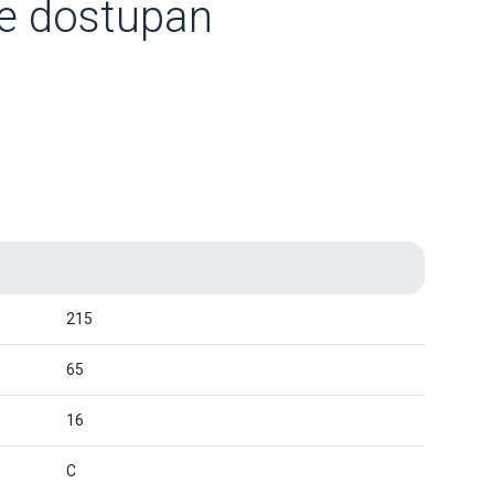
je dostupan
215
65
16
C