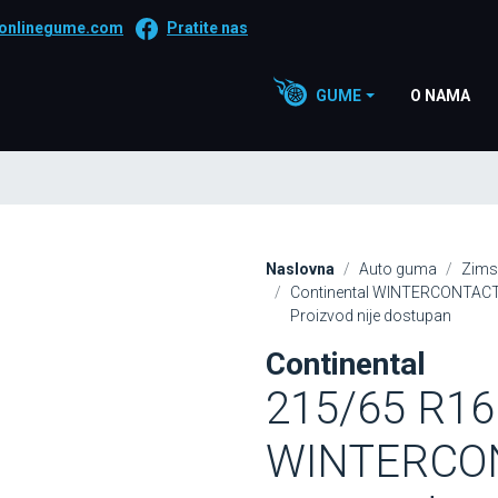
onlinegume.com
Pratite nas
GUME
O NAMA
Naslovna
Auto guma
Zims
Continental WINTERCONTACT
Proizvod nije dostupan
Continental
215/65 R16
WINTERCON