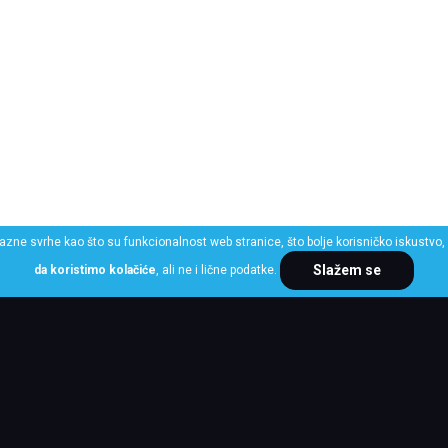
razne svrhe kao što su funkcionalnost web stranice, što bolje korisničko iskustvo, 
Slažem se
da koristimo kolačiće
, ali ne i lične podatke.
ME