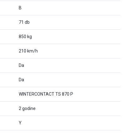
B
71 db
850 kg
210 km/h
Da
Da
WINTERCONTACT TS 870 P
2 godine
Y