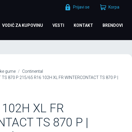
Prijavi se
Korpa
VODIČ ZA KUPOVINU
VESTI
KONTAKT
BRENDOVI
ke gume
Continental
 TS 870 P 215/65 R16 102H XL FR WINTERCONTACT TS 870 P |
 102H XL FR
TACT TS 870 P |