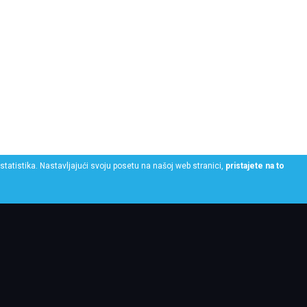
statistika. Nastavljajući svoju posetu na našoj web stranici,
pristajete na to