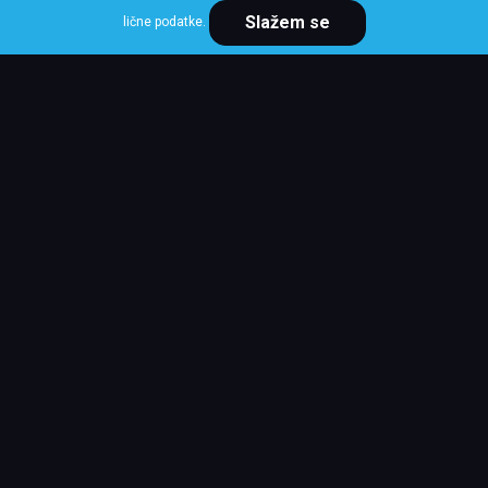
Slažem se
lične podatke.
DUNLOP
225/45 R18 95Y XL SPORT MAXX RT 2 FP
Klasa: Na lageru:
2 kom
Cena po komadu