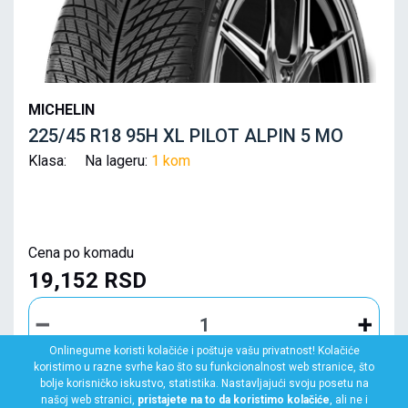
MICHELIN
225/45 R18 95H XL PILOT ALPIN 5 MO
Klasa: Na lageru:
1 kom
Cena po komadu
19,152 RSD
Onlinegume koristi kolačiće i poštuje vašu privatnost! Kolačiće
koristimo u razne svrhe kao što su funkcionalnost web stranice, što
bolje korisničko iskustvo, statistika. Nastavljajući svoju posetu na
KUPI ODMAH
našoj web stranici,
pristajete na to da koristimo kolačiće
, ali ne i