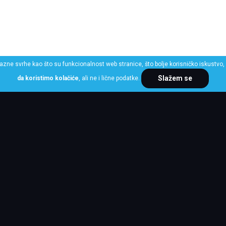
razne svrhe kao što su funkcionalnost web stranice, što bolje korisničko iskustvo, 
Slažem se
da koristimo kolačiće
, ali ne i lične podatke.
ME