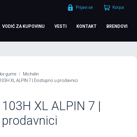
Prijavi se
Korpa
VODIČ ZA KUPOVINU
VESTI
KONTAKT
BRENDOVI
ke gume
Michelin
103H XL ALPIN 7 | Dostupno u prodavnici
 103H XL ALPIN 7 |
prodavnici