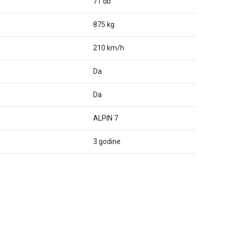
71 db
875 kg
210 km/h
Da
Da
ALPIN 7
3 godine