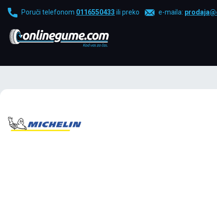
Poruči telefonom
0116550433
ili preko
e-maila:
prodaja@