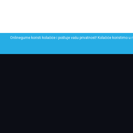
Onlinegume koristi kolačiće i poštuje vašu privatnost! Kolačiće koristimo u 
POGLEDAJ SLIČNE GU