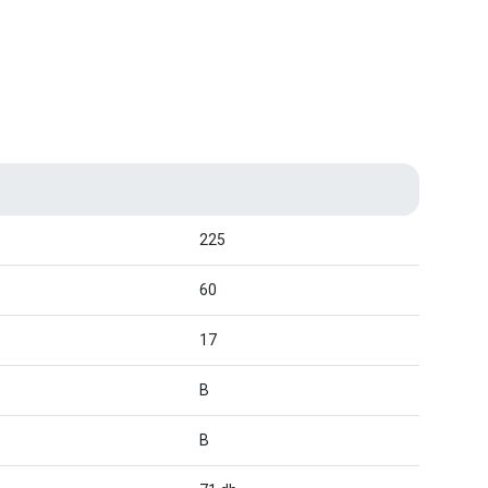
225
60
17
B
B