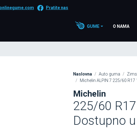
onlinegume.com
Pratite nas
GUME
O NAMA
Naslovna
Auto guma
Zims
Michelin ALPIN 7 225/60 R17 
Michelin
225/60 R17
Dostupno u 