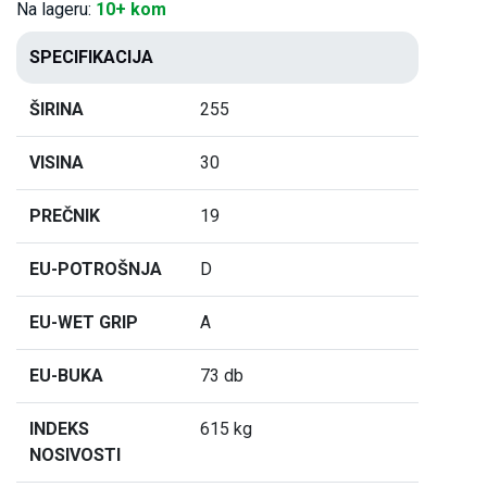
Na lageru:
10+ kom
SPECIFIKACIJA
ŠIRINA
255
VISINA
30
PREČNIK
19
EU-POTROŠNJA
D
EU-WET GRIP
A
EU-BUKA
73 db
INDEKS
615 kg
NOSIVOSTI