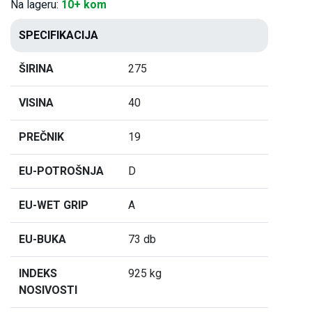
Na lageru:
10+ kom
SPECIFIKACIJA
ŠIRINA
275
VISINA
40
PREČNIK
19
EU-POTROŠNJA
D
EU-WET GRIP
A
EU-BUKA
73 db
INDEKS
925 kg
NOSIVOSTI