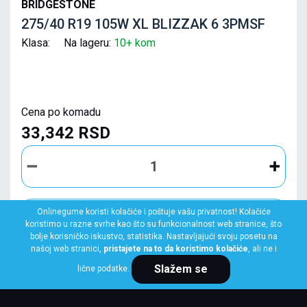
BRIDGESTONE
275/40 R19 105W XL BLIZZAK 6 3PMSF
Klasa: Na lageru:
10+ kom
Cena po komadu
33,342 RSD
Onlinegume koristi kolačiće i poštuje vašu privatnost! Kolačiće
KUPI ODMAH
koristimo u razne svrhe kao što su funkcionalnost web stranice, što
bolje korisničko iskustvo, statistika. Nastavljajući svoju posetu na
našoj web stranici,
pristajete na to da koristimo kolačiće
, ali ne i
Slažem se
lične podatke.