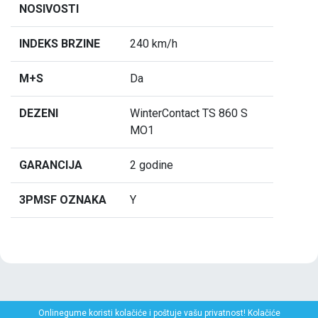
NOSIVOSTI
INDEKS BRZINE
240 km/h
M+S
Da
DEZENI
WinterContact TS 860 S
MO1
GARANCIJA
2 godine
3PMSF OZNAKA
Y
Onlinegume koristi kolačiće i poštuje vašu privatnost! Kolačiće