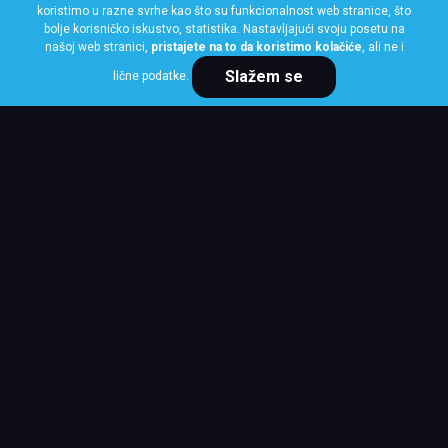
koristimo u razne svrhe kao što su funkcionalnost web stranice, što
bolje korisničko iskustvo, statistika. Nastavljajući svoju posetu na
našoj web stranici,
pristajete na to da koristimo kolačiće
, ali ne i
Slažem se
lične podatke.
Naš kontakt servis je dostupan 24/7
NISTE PRONAŠLI ŠTA
STE
TRAŽILI?