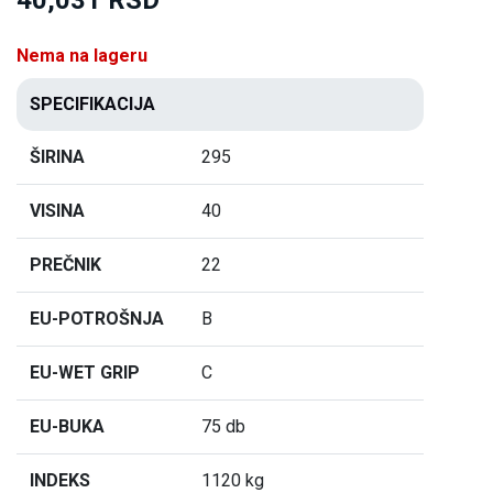
Nema na lageru
SPECIFIKACIJA
ŠIRINA
295
VISINA
40
PREČNIK
22
EU-POTROŠNJA
B
EU-WET GRIP
C
EU-BUKA
75 db
INDEKS
1120 kg