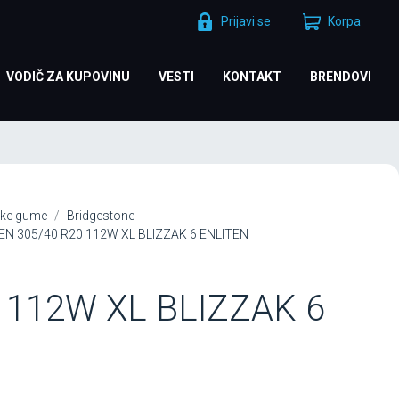
Prijavi se
Korpa
VODIČ ZA KUPOVINU
VESTI
KONTAKT
BRENDOVI
ke gume
Bridgestone
TEN 305/40 R20 112W XL BLIZZAK 6 ENLITEN
 112W XL BLIZZAK 6