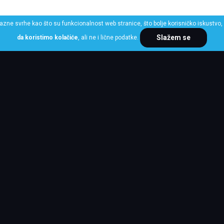
razne svrhe kao što su funkcionalnost web stranice, što bolje korisničko iskustvo, 
Slažem se
da koristimo kolačiće
, ali ne i lične podatke.