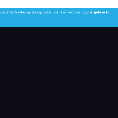
statistika. Nastavljajući svoju posetu na našoj web stranici,
pristajete na to