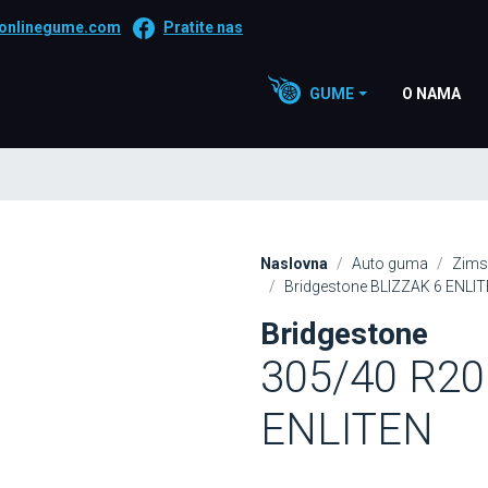
onlinegume.com
Pratite nas
GUME
O NAMA
Naslovna
Auto guma
Zims
Bridgestone BLIZZAK 6 ENLI
Bridgestone
305/40 R20
ENLITEN