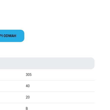
PI ODMAH
305
40
20
B