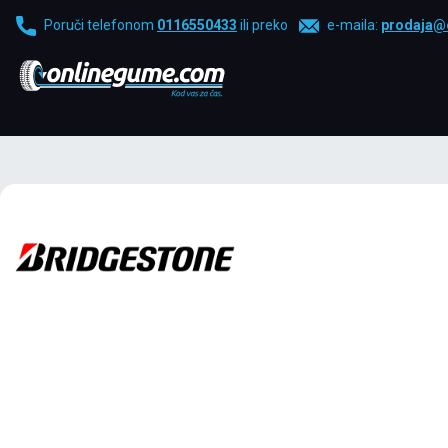
Poruči telefonom
0116550433
ili preko
e-maila:
prodaja@