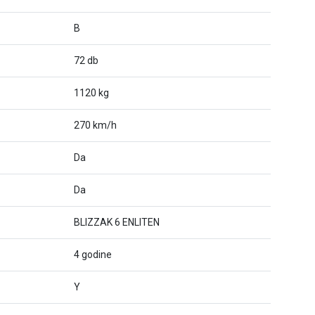
B
72 db
1120 kg
270 km/h
Da
Da
BLIZZAK 6 ENLITEN
4 godine
Y