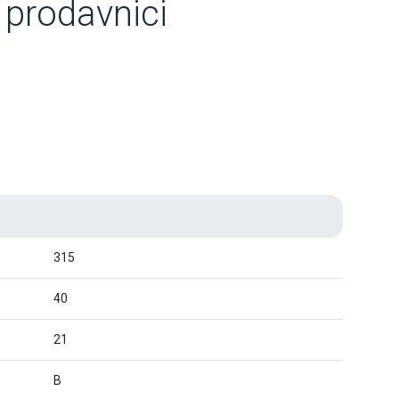
prodavnici
315
40
21
B