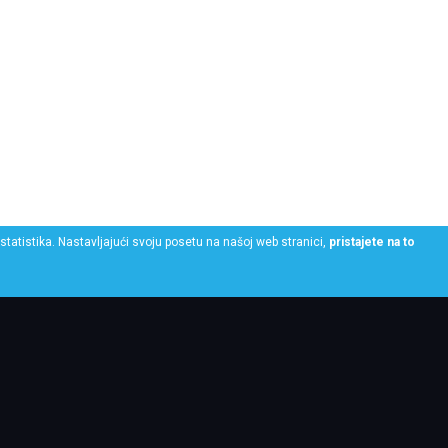
statistika. Nastavljajući svoju posetu na našoj web stranici,
pristajete na to