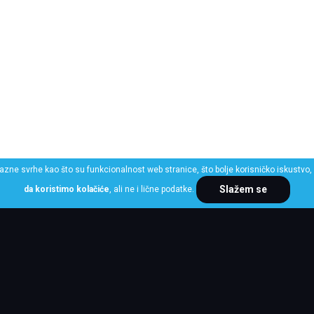
razne svrhe kao što su funkcionalnost web stranice, što bolje korisničko iskustvo, 
Slažem se
da koristimo kolačiće
, ali ne i lične podatke.
ME