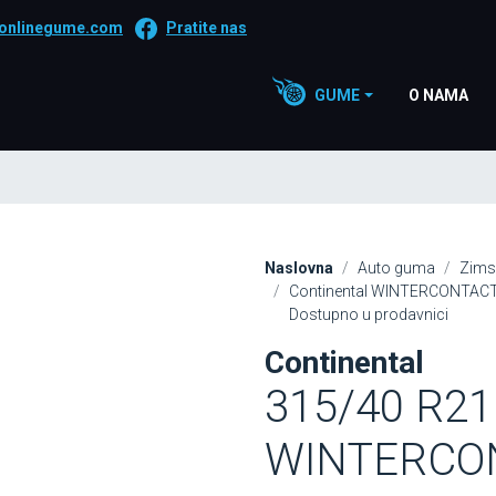
onlinegume.com
Pratite nas
GUME
O NAMA
Naslovna
Auto guma
Zims
Continental WINTERCONTACT
Dostupno u prodavnici
Continental
315/40 R21
WINTERCON