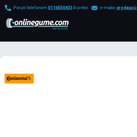
Poruči telefonom
0116550433
ili preko
e-maila:
prodaja@