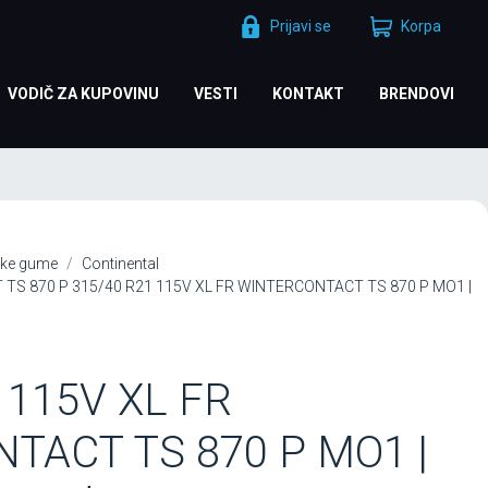
Prijavi se
Korpa
VODIČ ZA KUPOVINU
VESTI
KONTAKT
BRENDOVI
ke gume
Continental
 TS 870 P 315/40 R21 115V XL FR WINTERCONTACT TS 870 P MO1 |
 115V XL FR
TACT TS 870 P MO1 |