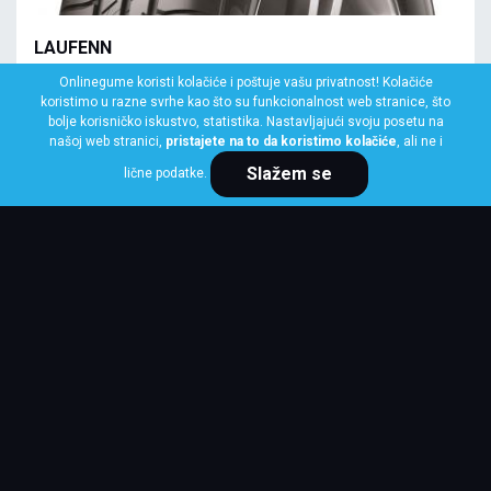
LAUFENN
145/70 R13 71T LK41 G FIT EQ+
Onlinegume koristi kolačiće i poštuje vašu privatnost! Kolačiće
koristimo u razne svrhe kao što su funkcionalnost web stranice, što
Klasa: Na lageru:
10+ kom
bolje korisničko iskustvo, statistika. Nastavljajući svoju posetu na
našoj web stranici,
pristajete na to da koristimo kolačiće
, ali ne i
Slažem se
lične podatke.
Cena po komadu
3,875 RSD
KUPI ODMAH