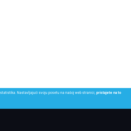
statistika. Nastavljajući svoju posetu na našoj web stranici,
pristajete na to