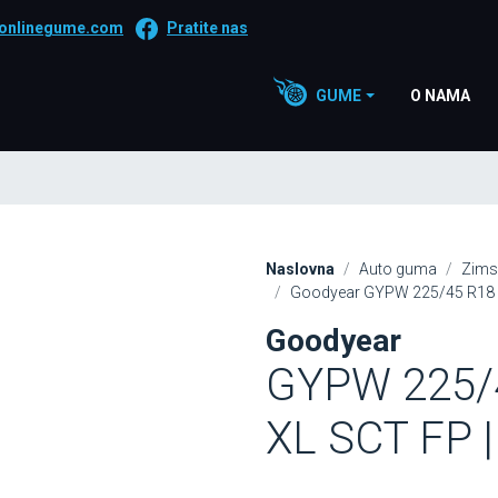
onlinegume.com
Pratite nas
GUME
O NAMA
Naslovna
Auto guma
Zims
Goodyear GYPW 225/45 R18 95
Goodyear
GYPW 225/
XL SCT FP |