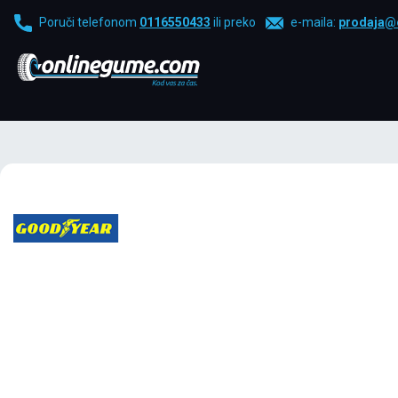
Poruči telefonom
0116550433
ili preko
e-maila:
prodaja@