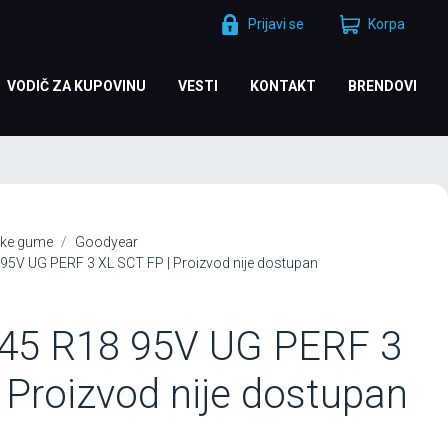
Prijavi se
Korpa
VODIČ ZA KUPOVINU
VESTI
KONTAKT
BRENDOVI
ke gume
Goodyear
V UG PERF 3 XL SCT FP | Proizvod nije dostupan
45 R18 95V UG PERF 3
 Proizvod nije dostupan