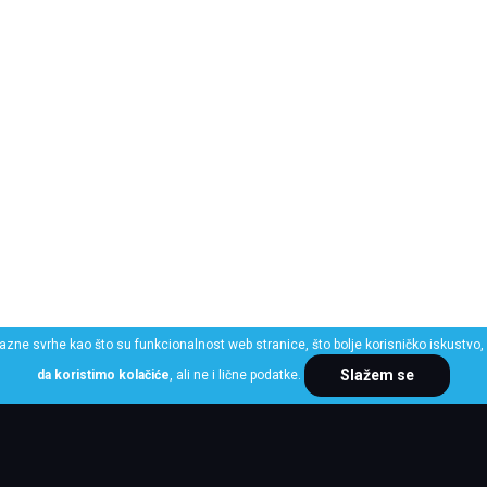
razne svrhe kao što su funkcionalnost web stranice, što bolje korisničko iskustvo, 
Slažem se
da koristimo kolačiće
, ali ne i lične podatke.