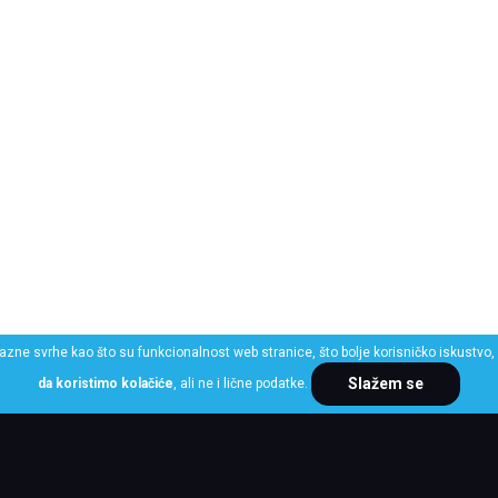
razne svrhe kao što su funkcionalnost web stranice, što bolje korisničko iskustvo, 
Slažem se
da koristimo kolačiće
, ali ne i lične podatke.