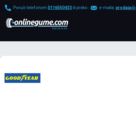
Poruči telefonom
0116550433
ili preko
e-maila:
prodaja@