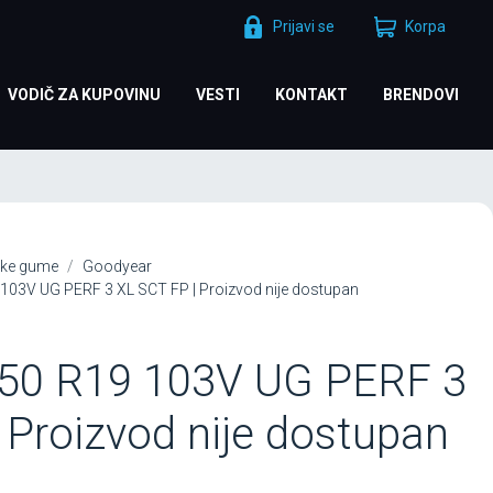
Prijavi se
Korpa
VODIČ ZA KUPOVINU
VESTI
KONTAKT
BRENDOVI
ke gume
Goodyear
03V UG PERF 3 XL SCT FP | Proizvod nije dostupan
50 R19 103V UG PERF 3
 Proizvod nije dostupan