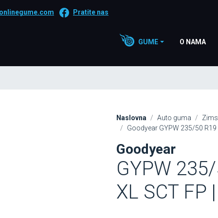
onlinegume.com
Pratite nas
GUME
O NAMA
Naslovna
Auto guma
Zims
Goodyear GYPW 235/50 R19 1
Goodyear
GYPW 235/
XL SCT FP |