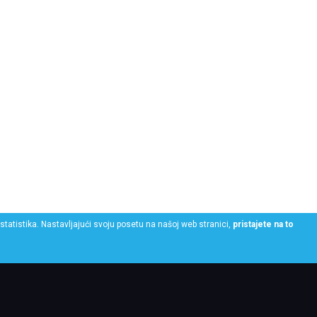
statistika. Nastavljajući svoju posetu na našoj web stranici,
pristajete na to