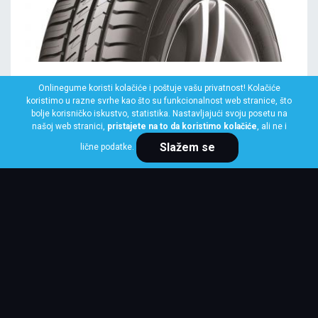
LAUFENN
Onlinegume koristi kolačiće i poštuje vašu privatnost! Kolačiće
145/70 R13 71T LK41 G FIT EQ+
koristimo u razne svrhe kao što su funkcionalnost web stranice, što
bolje korisničko iskustvo, statistika. Nastavljajući svoju posetu na
Klasa: Na lageru:
10+ kom
našoj web stranici,
pristajete na to da koristimo kolačiće
, ali ne i
Slažem se
lične podatke.
Cena po komadu
3,875 RSD
KUPI ODMAH