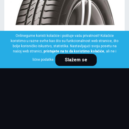
LAUFENN
Onlinegume koristi kolačiće i poštuje vašu privatnost! Kolačiće
145/70 R13 71T LK41 G FIT EQ+
koristimo u razne svrhe kao što su funkcionalnost web stranice, što
bolje korisničko iskustvo, statistika. Nastavljajući svoju posetu na
Klasa: Na lageru:
10+ kom
našoj web stranici,
pristajete na to da koristimo kolačiće
, ali ne i
Slažem se
lične podatke.
Cena po komadu
3,875 RSD
KUPI ODMAH