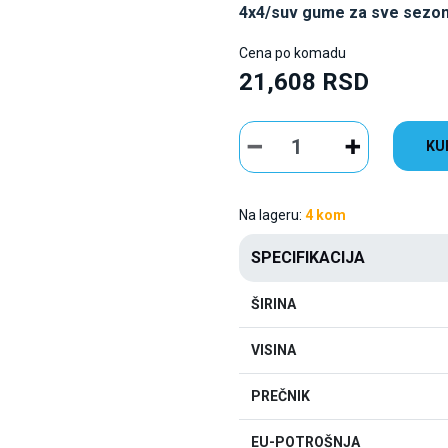
4x4/suv gume za sve sezo
Cena po komadu
21,608 RSD
KU
Na lageru:
4 kom
SPECIFIKACIJA
ŠIRINA
VISINA
PREČNIK
EU-POTROŠNJA