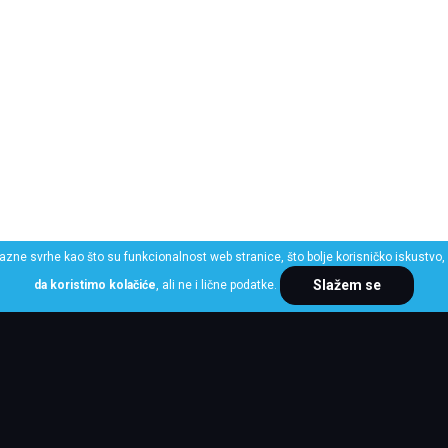
razne svrhe kao što su funkcionalnost web stranice, što bolje korisničko iskustvo, 
Slažem se
da koristimo kolačiće
, ali ne i lične podatke.
ME