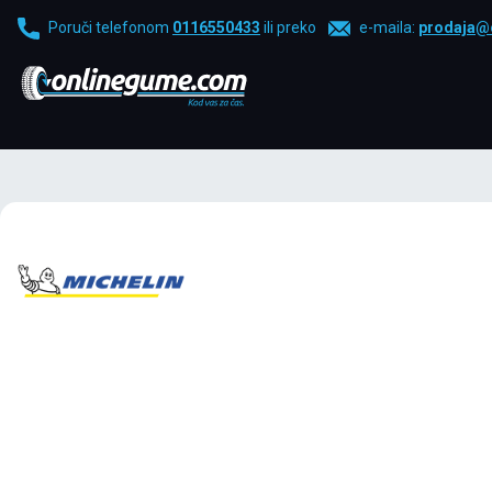
Poruči telefonom
0116550433
ili preko
e-maila:
prodaja@