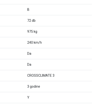
B
72 db
975 kg
240 km/h
Da
Da
CROSSCLIMATE 3
3 godine
Y