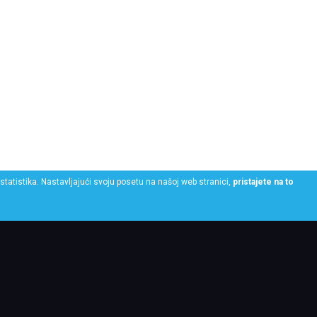
statistika. Nastavljajući svoju posetu na našoj web stranici,
pristajete na to