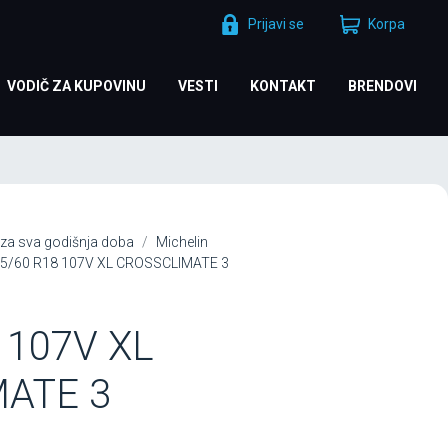
Prijavi se
Korpa
VODIČ ZA KUPOVINU
VESTI
KONTAKT
BRENDOVI
za sva godišnja doba
Michelin
35/60 R18 107V XL CROSSCLIMATE 3
 107V XL
ATE 3