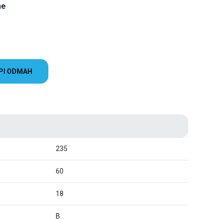
ne
PI ODMAH
235
60
18
B