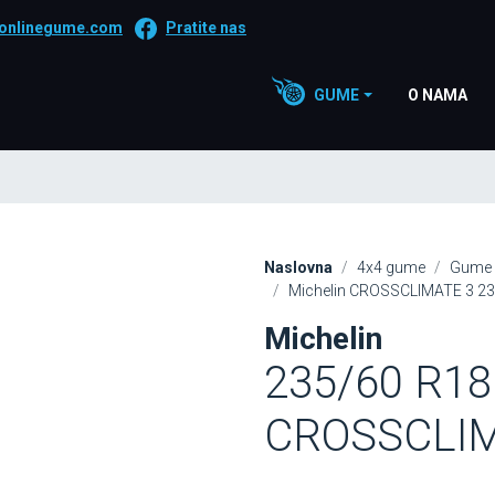
onlinegume.com
Pratite nas
GUME
O NAMA
Naslovna
4x4 gume
Gume 
Michelin CROSSCLIMATE 3 2
Michelin
235/60 R18
CROSSCLIM