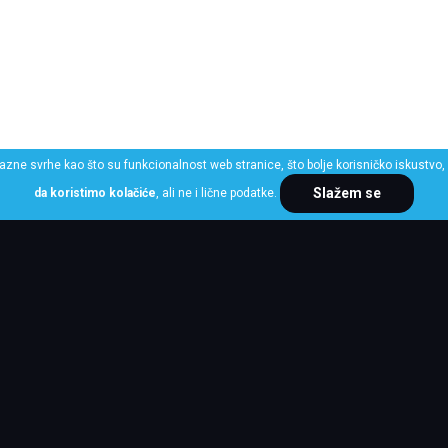
razne svrhe kao što su funkcionalnost web stranice, što bolje korisničko iskustvo, 
Slažem se
da koristimo kolačiće
, ali ne i lične podatke.
ME