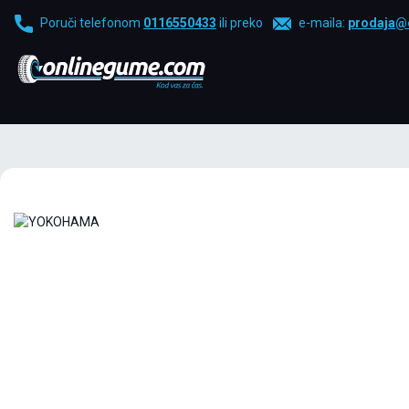
Poruči telefonom
0116550433
ili preko
e-maila:
prodaja@