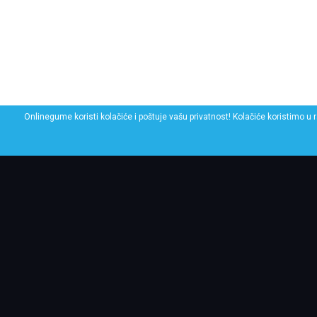
Onlinegume koristi kolačiće i poštuje vašu privatnost! Kolačiće koristimo u 
POGLEDAJ SLIČNE GU