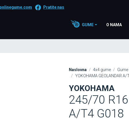
onlinegume.com
Pratite nas
GUME
O NAMA
Naslovna
4x4 gume
Gume 
YOKOHAMA GEOLANDAR A/T4
YOKOHAMA
245/70 R1
A/T4 G018