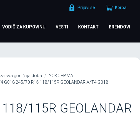
Prijavi se
Korpa
VODIČ ZA KUPOVINU
VESTI
KONTAKT
BRENDOVI
za sva godišnja doba
YOKOHAMA
 G018 245/70 R16 118/115R GEOLANDAR A/T4 G018
6 118/115R GEOLANDAR