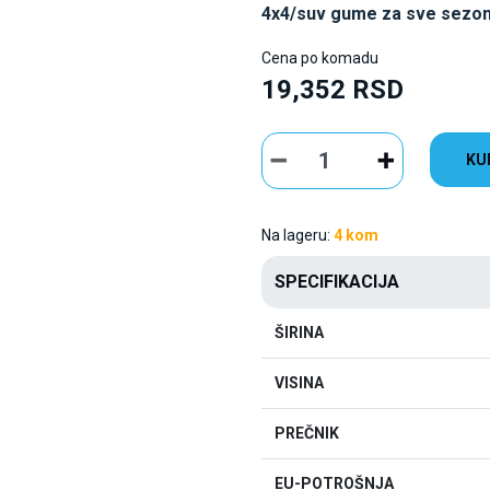
4x4/suv gume za sve sezo
Cena po komadu
19,352 RSD
KU
Na lageru:
4 kom
SPECIFIKACIJA
ŠIRINA
VISINA
PREČNIK
EU-POTROŠNJA